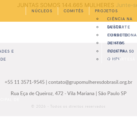
JUNTAS SOMOS
144.665
MULHERES
Junte-s
NÚCLEOS
COMITÊS
PROJETOS
CIÊNCIA NA
SAÚDE
DESCARTE
CORRETO
FUNDO DONA
DE MIM
JUNTOS
CONTRA
ADES E
PULA PRA 50
O HPV
ADE
TERRARTESÃ
+55 11 3571-9545
|
contato@grupomulheresdobrasil.org.br
Rua Eça de Queiroz, 472 - Vila Mariana | São Paulo SP
CIPAL DE
© 2026 - Todos os direitos reservados