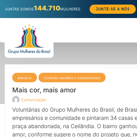
144.710
JUNTE-SE A NÓS
JUNTAS SOMOS
MULHERES
Pular
para
o
conteúdo
BRASÍLIA
CONEXÃO BAIRROS E COMUNIDADES
Mais cor, mais amor
Comunicação
Veja
todos
Voluntárias do Grupo Mulheres do Brasil, de Brasí
os
posts
empresários e comunidade e pintaram 34 casas 
de
praça abandonada, na Ceilândia. O bairro ganhou
amor, conforme sugere o nome do projeto que, n