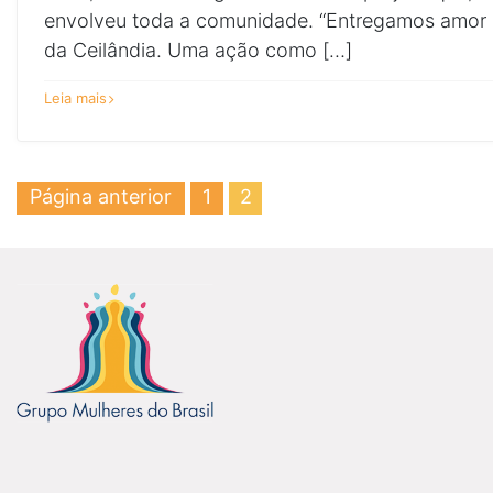
envolveu toda a comunidade. “Entregamos amor
da Ceilândia. Uma ação como […]
sobre
Leia mais
Mais
cor,
mais
amor
Paginação
Página
Página
Página anterior
1
2
de
posts