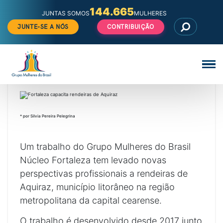
144.665
JUNTAS SOMOS
MULHERES
JUNTE-SE A NÓS
CONTRIBUIÇÃO
Pular
para
o
CULTURA
EMPREENDEDORISMO
FORTALEZA
conteúdo
Fortaleza capacita rendeiras de Aquiraz
Veja
Comunicação
todos
os
posts
de
* por Silvia Pereira Pelegrina
Um trabalho do Grupo Mulheres do Brasil
Núcleo Fortaleza tem levado novas
perspectivas profissionais a rendeiras de
Aquiraz, município litorâneo na região
metropolitana da capital cearense.
O trabalho é desenvolvido desde 2017 junto