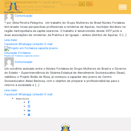
Pular
JUNTAS SOMOS
144.722
Junte-se a
Contribuição
para
MULHERES
nós
Cultura
Empreendedorismo
Fortaleza
o
Fortaleza capacita rendeiras de Aquiraz
Veja
conteúdo
Comunicação
todos
os
* por Silvia Pereira Pelegrina Um trabalho do Grupo Mulheres do Brasil Núcleo Fortaleza
posts
tem levado novas perspectivas profissionais a rendeiras de Aquiraz, município litorâneo na
de
região metropolitana da capital cearense. O trabalho é desenvolvido desde 2017 junto a
duas associações de rendeiras: da Prainha e do Iguape – ambos distritos de Aquiraz. O […]
sobre
Leia mais
Compartilhe
Fortaleza
Compartilhe
Compartilhe
Compartilhe
Facebook
Whatsapp
Linkedin
E-mail
a
capacita
a
a
a
notícia
rendeiras
notícia
notícia
notícia
Educação
Fortaleza
Fortaleza
de
Fortaleza
Fortaleza
Fortaleza
Projeto em Fortaleza capacita jovens
Veja
capacita
Aquiraz
capacita
capacita
capacita
Comunicação
todos
rendeiras
rendeiras
rendeiras
rendeiras
os
de
de
de
de
Um convênio assinado entre o Núcleo Fortaleza do Grupo Mulheres do Brasil e o Governo
posts
Aquiraz
Aquiraz
Aquiraz
Aquiraz
do Estado – Superintendência do Sistema Estadual de Atendimento Socioeducativo (Seas),
de
em
em
em
em
viabilizou o Projeto Botão de Rosa, já começou a capacitar dez jovens do Centro
seu
seu
seu
seu
Socioeducativo Aldaci Barbosa, com o objetivo de preparar e profissionalizá-las para o
retorno à sociedade e […]
sobre
Leia mais
Compartilhe
Projeto
Compartilhe
Compartilhe
Compartilhe
Facebook
Whatsapp
Linkedin
E-mail
a
em
a
a
a
Redes Sociais
Acessar
notícia
Fortaleza
notícia
notícia
notícia
o
Acessar
Projeto
capacita
Projeto
Projeto
Projeto
perfil
o
Acessar
em
jovens
em
em
em
do
perfil
o
Acessar
Fortaleza
Fortaleza
Fortaleza
Fortaleza
Grupo
do
perfil
o
capacita
capacita
capacita
capacita
Mulheres
Grupo
do
canal
jovens
jovens
jovens
jovens
do
Mulheres
Grupo
do
em
em
em
em
Brasil
do
Mulheres
Grupo
seu
seu
seu
seu