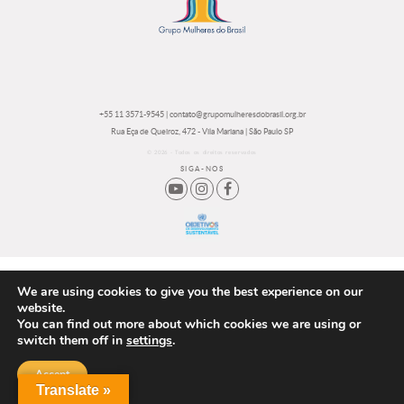
no
Brasil
do
Mulheres
Facebook
no
Brasil
do
Instagram
no
Brasil
Linkedin
no
Youtube
+55 11 3571-9545
|
contato@grupomulheresdobrasil.org.br
Rua Eça de Queiroz, 472 - Vila Mariana | São Paulo SP
© 2026 - Todos os direitos reservados
SIGA-NOS
We are using cookies to give you the best experience on our
website.
You can find out more about which cookies we are using or
switch them off in
settings
.
Accept
Translate »