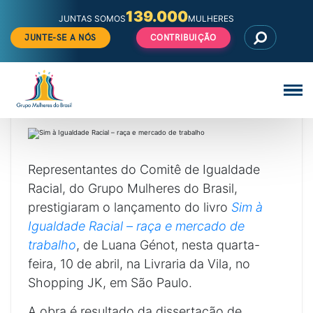
139.000
JUNTAS SOMOS
MULHERES
JUNTE-SE A NÓS
CONTRIBUIÇÃO
Pular
para
o
IGUALDADE RACIAL
SÃO PAULO
conteúdo
Sim à Igualdade Racial – raça e mercado de trabalho
Veja
Comunicação
todos
os
posts
de
Representantes do Comitê de Igualdade
Racial, do Grupo Mulheres do Brasil,
prestigiaram o lançamento do livro
Sim à
Igualdade Racial – raça e mercado de
trabalho
, de Luana Génot, nesta quarta-
feira, 10 de abril, na Livraria da Vila, no
Shopping JK, em São Paulo.
A obra é resultado da dissertação de