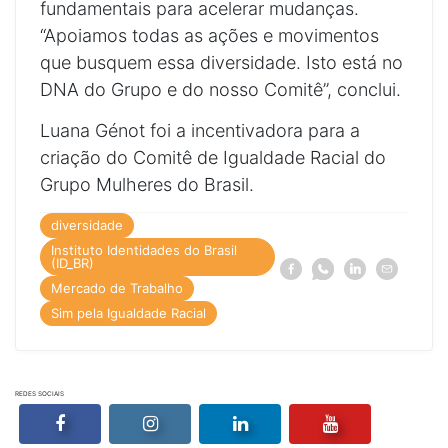
fundamentais para acelerar mudanças.
“Apoiamos todas as ações e movimentos
que busquem essa diversidade. Isto está no
DNA do Grupo e do nosso Comitê”, conclui.
Luana Génot foi a incentivadora para a
criação do Comitê de Igualdade Racial do
Grupo Mulheres do Brasil.
diversidade
Instituto Identidades do Brasil
(ID_BR)
Compartilhe
Compartilhe
Compartilhe
Compartilhe
Facebook
Whatsapp
Linkedin
E-
a
a
a
a
mail
Mercado de Trabalho
notícia
notícia
notícia
notícia
Sim
Sim
Sim
Sim
Sim pela Igualdade Racial
à
à
à
à
Igualdade
Igualdade
Igualdade
Igualdade
Racial
Racial
Racial
Racial
–
–
–
–
raça
raça
raça
raça
e
e
e
e
REDES SOCIAIS
mercado
mercado
mercado
mercado
Acessar o perfil do Grupo Mulheres do Brasil no Facebook
Acessar o perfil do Grupo Mulheres do Brasil 
Acessar o perfil do Grupo Mulhe
Acessar o canal 
de
de
de
de
trabalho
trabalho
trabalho
trabalho
em
em
em
em