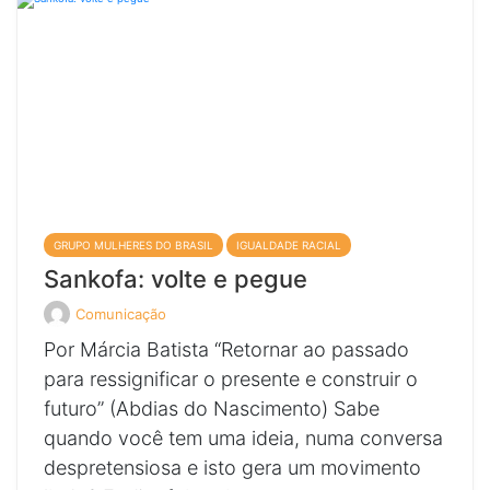
Piedade
com
com
com
com
Vilma
Vilma
Vilma
Vilma
Piedade
Piedade
Piedade
Piedade
em
em
em
em
seu
seu
seu
seu
GRUPO MULHERES DO BRASIL
IGUALDADE RACIAL
Sankofa: volte e pegue
Comunicação
Veja
todos
Por Márcia Batista “Retornar ao passado
os
posts
para ressignificar o presente e construir o
de
futuro” (Abdias do Nascimento) Sabe
quando você tem uma ideia, numa conversa
despretensiosa e isto gera um movimento