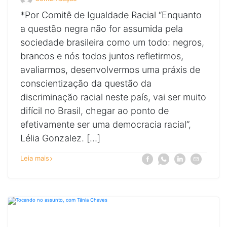
Veja
todos
*Por Comitê de Igualdade Racial “Enquanto
os
posts
a questão negra não for assumida pela
de
sociedade brasileira como um todo: negros,
brancos e nós todos juntos refletirmos,
avaliarmos, desenvolvermos uma práxis de
conscientização da questão da
discriminação racial neste país, vai ser muito
difícil no Brasil, chegar ao ponto de
efetivamente ser uma democracia racial”,
Lélia Gonzalez. […]
sobre
Compartilhe
Compartilhe
Compartilhe
Compartilhe
Leia mais
Facebook
Whatsapp
Linkedin
E-
Todos
a
a
a
a
mail
juntos
notícia
notícia
notícia
notícia
na
Todos
Todos
Todos
Todos
Campanha
juntos
juntos
juntos
juntos
Tocando
na
na
na
na
no
Campanha
Campanha
Campanha
Campanha
Assunto!
Tocando
Tocando
Tocando
Tocando
no
no
no
no
Assunto!
Assunto!
Assunto!
Assunto!