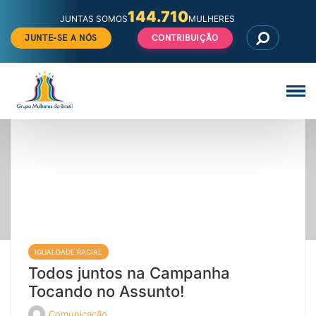
144.710
JUNTAS SOMOS
MULHERES
JUNTE-SE A NÓS
CONTRIBUIÇÃO
Pular
para
o
conteúdo
IGUALDADE RACIAL
Todos juntos na Campanha
Tocando no Assunto!
Comunicação