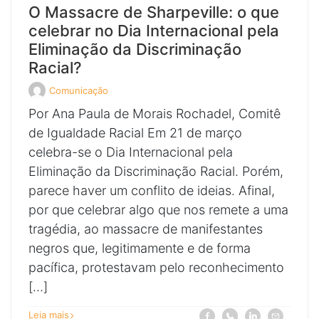
O Massacre de Sharpeville: o que
celebrar no Dia Internacional pela
Eliminação da Discriminação
Racial?
Comunicação
Veja
todos
Por Ana Paula de Morais Rochadel, Comitê
os
posts
de Igualdade Racial Em 21 de março
de
celebra-se o Dia Internacional pela
Eliminação da Discriminação Racial. Porém,
parece haver um conflito de ideias. Afinal,
por que celebrar algo que nos remete a uma
tragédia, ao massacre de manifestantes
negros que, legitimamente e de forma
pacífica, protestavam pelo reconhecimento
[…]
sobre
Compartilhe
Compartilhe
Compartilhe
Compartilhe
Leia mais
Facebook
Whatsapp
Linkedin
E-