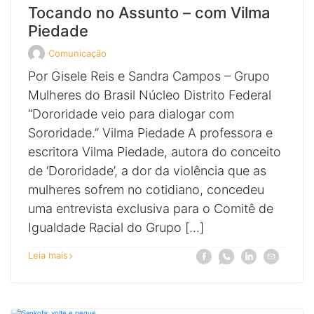
Tocando no Assunto – com Vilma
Piedade
Comunicação
Veja
todos
Por Gisele Reis e Sandra Campos – Grupo
os
posts
Mulheres do Brasil Núcleo Distrito Federal
de
“Dororidade veio para dialogar com
Sororidade.” Vilma Piedade A professora e
escritora Vilma Piedade, autora do conceito
de ‘Dororidade’, a dor da violência que as
mulheres sofrem no cotidiano, concedeu
uma entrevista exclusiva para o Comitê de
Igualdade Racial do Grupo […]
sobre
Compartilhe
Compartilhe
Compartilhe
Compartilhe
Leia mais
Facebook
Whatsapp
Linkedin
E-
Tocando
a
a
a
a
mail
no
notícia
notícia
notícia
notícia
Assunto
Tocando
Tocando
Tocando
Tocando
–
no
no
no
no
com
Assunto
Assunto
Assunto
Assunto
Vilma
–
–
–
–