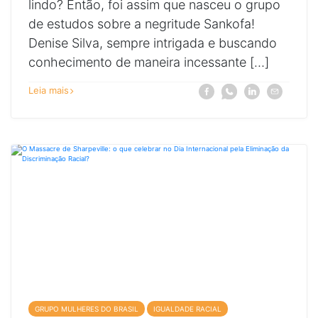
lindo? Então, foi assim que nasceu o grupo
de estudos sobre a negritude Sankofa!
Denise Silva, sempre intrigada e buscando
conhecimento de maneira incessante […]
sobre
Compartilhe
Compartilhe
Compartilhe
Compartilhe
Leia mais
Facebook
Whatsapp
Linkedin
E-
Sankofa:
a
a
a
a
mail
volte
notícia
notícia
notícia
notícia
e
Sankofa:
Sankofa:
Sankofa:
Sankofa:
pegue
volte
volte
volte
volte
e
e
e
e
pegue
pegue
pegue
pegue
em
em
em
em
seu
seu
seu
seu
GRUPO MULHERES DO BRASIL
IGUALDADE RACIAL