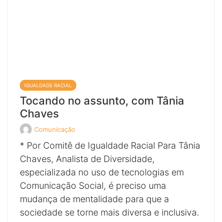
em
em
em
em
seu
seu
seu
seu
IGUALDADE RACIAL
Tocando no assunto, com Tânia
Chaves
Comunicação
Veja
todos
* Por Comitê de Igualdade Racial Para Tânia
os
posts
Chaves, Analista de Diversidade,
de
especializada no uso de tecnologias em
Comunicação Social, é preciso uma
mudança de mentalidade para que a
sociedade se torne mais diversa e inclusiva.