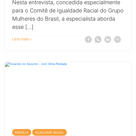
Nesta entrevista, concedida especialmente
para o Comitê de Igualdade Racial do Grupo
Mulheres do Brasil, a especialista aborda
esse […]
sobre
Compartilhe
Compartilhe
Compartilhe
Compartilhe
Leia mais
Facebook
Whatsapp
Linkedin
E-
Tocando
a
a
a
a
mail
no
notícia
notícia
notícia
notícia
assunto,
Tocando
Tocando
Tocando
Tocando
com
no
no
no
no
Tânia
assunto,
assunto,
assunto,
assunto,
Chaves
com
com
com
com
Tânia
Tânia
Tânia
Tânia
Chaves
Chaves
Chaves
Chaves
em
em
em
em
seu
seu
seu
seu
BRASÍLIA
IGUALDADE RACIAL