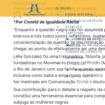
Pular
Igualdade Racial
Todos juntos na Campanha Tocando no Assunto!
O GRUPO
para
Veja
Comunicação
NOSSA HISTÓRIA
o
todos
FAZEMOS ACONTECER
conteúdo
*
Por Comitê de Igualdade Racial
os
ESTATUTO
“Enquanto a questão negra não for assumida p
posts
CARTILHAS
brancos e nós todos juntos refletirmos, aval
CARTILHA LGPD
RELATÓRIOS DE ATIVID
de
conscientização da questão da discriminação rac
IMPACTO
CARTILHA VACINA
POLÍTICA DE PRIVACID
chegar ao ponto de efetivamente ser uma demo
CÓDIGO DE CONDUTA
Lélia Gonzalez foi uma historiadora, filósofa, p
PARCERIAS
fundadoras no Movimento Negro Unificado (M
SEDUC
DÚVIDAS FREQUENTES
o Rio de Janeiro com sua família quando aind
MINISTÉRIO DAS
inclusive como babá e empregada doméstica. 
MULHERES
SECRETARIA MUNI
fez mestrado em Comunicação Social e doutor
EDUCAÇÃO
Sua contribuição para o debate a respeito da 
constitui uma ferramenta essencial para comp
subjuga as mulheres negras.