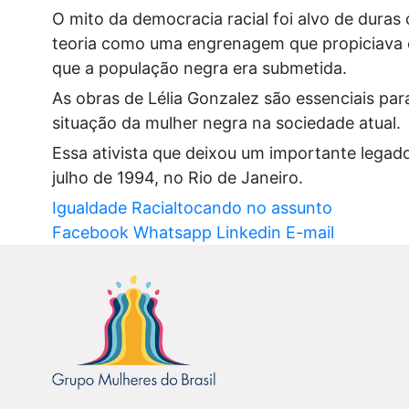
O mito da democracia racial foi alvo de duras c
teoria como uma engrenagem que propiciava o
que a população negra era submetida.
As obras de Lélia Gonzalez são essenciais par
situação da mulher negra na sociedade atual.
Essa ativista que deixou um importante lega
julho de 1994, no Rio de Janeiro.
Igualdade Racial
tocando no assunto
Compartilhe
Compartilhe
Compartilhe
Compartilhe
Facebook
Whatsapp
Linkedin
E-mail
a
a
a
a
notícia
notícia
notícia
notícia
Todos
Todos
Todos
Todos
juntos
juntos
juntos
juntos
na
na
na
na
Campanha
Campanha
Campanha
Campanha
Tocando
Tocando
Tocando
Tocando