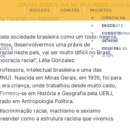
JUNTAS SOMOS
144.561
MULHERES
Junte-s
NÚCLEOS
COMITÊS
PROJETOS
CIÊNCIA NA
SAÚDE
DESCARTE
CORRETO
FUNDO DONA
ela sociedade brasileira como um todo: negros,
DE MIM
JUNTOS
iarmos, desenvolvermos uma práxis de
CONTRA
ADES E
PULA PRA 50
ial neste país, vai ser muito difícil no Brasil,
O HPV
ADE
TERRARTESÃ
cracia racial”, Lélia Gonzalez.
rofessora, intelectual brasileira e uma das
NU). Nascida em Minas Gerais, em 1935, foi para
a era criança, onde trabalhou desde muito cedo,
Formou-se em História e Geografia pela UERJ,
CIPAL DE
ado em Antropologia Política.
discriminação racial, machismo e sexismo
reender como a estrutura racista que vivemos