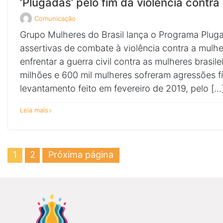
‘Plugadas’ pelo fim da violência contra
Comunicação
Veja
todos
Grupo Mulheres do Brasil lança o Programa Plug
os
posts
assertivas de combate à violência contra a mulh
de
enfrentar a guerra civil contra as mulheres brasi
milhões e 600 mil mulheres sofreram agressões fí
levantamento feito em fevereiro de 2019, pelo […
sobre
Leia mais
‘Plugadas’
pelo
fim
da
violência
contra
Paginação
Página
Página
1
2
Próxima página
a
de
mulher
posts