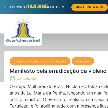
144.665
JUNTE-SE A NÓS
JUNTAS SOMOS
MULHERES
Pular
para
o
conteúdo
COMBATE À VIOLÊNCIA CONTRA A MULHER
FORTALEZA
Manifesto pela erradicação da violênci
Comunicação
Veja
todos
O Grupo Mulheres do Brasil Núcleo Fortaleza cel
os
posts
anos da Lei Maria da Penha, lançando um manifes
de
contra a mulher. O evento foi realizado na Casa d
Fortaleza, e foi abrilhantado com a presença ilus