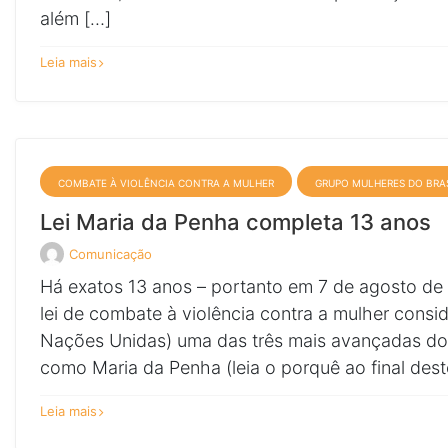
além […]
sobre
Leia mais
Manifesto
pela
erradicação
da
violência
contra
a
mulher
COMBATE À VIOLÊNCIA CONTRA A MULHER
GRUPO MULHERES DO BRA
Lei Maria da Penha completa 13 anos
Comunicação
Veja
todos
Há exatos 13 anos – portanto em 7 de agosto de 
os
posts
lei de combate à violência contra a mulher cons
de
Nações Unidas) uma das três mais avançadas d
como Maria da Penha (leia o porquê ao final deste
sobre
Leia mais
Lei
Maria