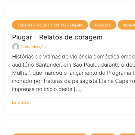
da
Penha
completa
13
anos
COMBATE À VIOLÊNCIA CONTRA A MULHER
EXPANSÃO
PLUGAR
Plugar – Relatos de coragem
Comunicação
Veja
todos
Histórias de vítimas de violência doméstica emoc
os
posts
auditório Santander, em São Paulo, durante o de
de
Mulher’, que marcou o lançamento do Programa Pl
inchado por fraturas da paisagista Elaine Capar
imprensa no início deste […]
sobre
Leia mais
Plugar
–
Relatos
de
coragem