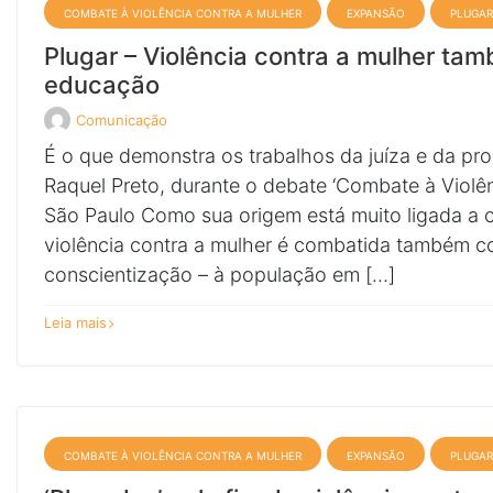
COMBATE À VIOLÊNCIA CONTRA A MULHER
EXPANSÃO
PLUGAR
Plugar – Violência contra a mulher t
educação
Comunicação
Veja
todos
É o que demonstra os trabalhos da juíza e da pro
os
posts
Raquel Preto, durante o debate ‘Combate à Violên
de
São Paulo Como sua origem está muito ligada a 
violência contra a mulher é combatida também 
conscientização – à população em […]
sobre
Leia mais
Plugar
–
Violência
contra
a
mulher
também
se
combate
COMBATE À VIOLÊNCIA CONTRA A MULHER
EXPANSÃO
PLUGAR
com
educação