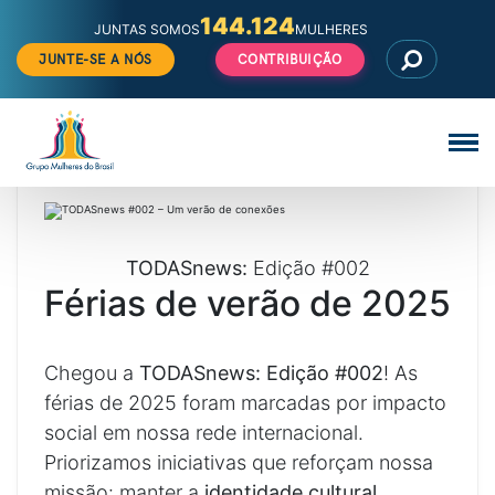
144.124
JUNTAS SOMOS
MULHERES
JUNTE-SE A NÓS
CONTRIBUIÇÃO
Pular
para
o
NEWSLETTER INTERNACIONAL
VARIEDADES
conteúdo
TODASnews #002 – Um verão de conexões
Veja
Internacional
todos
os
posts
de
TODASnews:
Edição #002
Férias de verão de 2025
Chegou a
TODASnews: Edição #002
! As
férias de 2025 foram marcadas por impacto
social em nossa rede internacional.
Priorizamos iniciativas que reforçam nossa
missão: manter a
identidade cultural