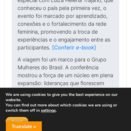
especial com Luiza Helena Trajano, que
conheceu o país pela primeira vez, o
evento foi marcado por aprendizado,
conexões e o fortalecimento da rede
feminina, promovendo a troca de
experiências e o engajamento entre as
participantes.
[Conferir
e-book
]
A viagem foi um marco para o Grupo
Mulheres do Brasil. A conferência
mostrou a força de um núcleo em plena
expansão: lideranças que florescem
desde a abertura, há 5 anos, e que
We are using cookies to give you the best experience on our
hoje inspiram com coragem e
website.
You can find out more about which cookies we are using or
dedicação.
switch them off in
settings
.
A programação reuniu experiências
Accept
culturais e institucionais: jantar no
Translate »